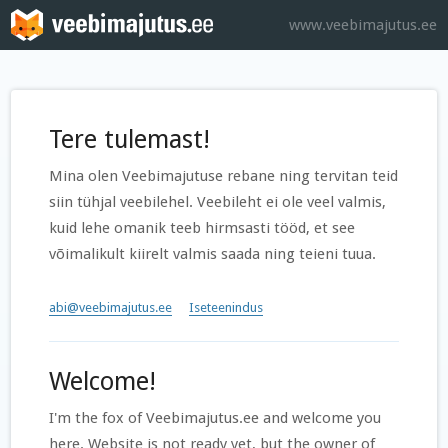
www.veebimajutus.ee
Tere tulemast!
Mina olen Veebimajutuse rebane ning tervitan teid
siin tühjal veebilehel. Veebileht ei ole veel valmis,
kuid lehe omanik teeb hirmsasti tööd, et see
võimalikult kiirelt valmis saada ning teieni tuua.
abi@veebimajutus.ee
Iseteenindus
Welcome!
I'm the fox of Veebimajutus.ee and welcome you
here. Website is not ready yet, but the owner of